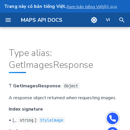
Trang này có bản tiếng Việt.
Bỏ qua
Xem bản tiếng Việt
MAPS API DOCS
VI
I
Index signature
Show map
n
Type alias:
Defined in
i
Annotation
GetImagesResponse
t
Info window
i
Draw a line
a
Ƭ
GetImagesResponse
:
Object
l
Draw a polygon
A response object returned when requesting images
i
Index signature
Camera control
z
▪ [_:
]:
string
StyleImage
i